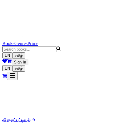
Books
Genres
Prime
EN
தமிழ்
Sign In
EN
தமிழ்
கௌரா பதிப்பகக் குழுமம்
சாரதா பதிப்பகம் / சீதை பதிப்பகம் / ராமையா பதிப்பகம் / நாம் தமிழர் ப
விலைப்பட்டியல்